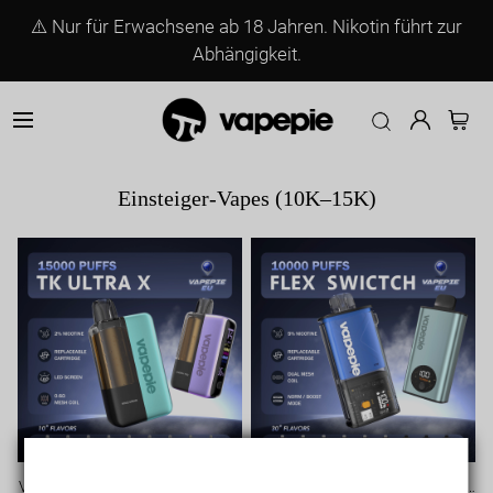
⚠️ Nur für Erwachsene ab 18 Jahren. Nikotin führt zur
Vapepie EU – Hochwertige Einweg-Va
Abhängigkeit.
Einsteiger-Vapes (10K–15K)
Vapepie Ultra X TK Edition Mini-P
Vapepie FlexSwitch 10000 Puffs