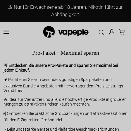
⚠️ Nur für Erwachsene ab 18 Jahren. Nikotin führt zur
Vapepie EU – Hochwertige Einweg-Va
Abhängigkeit.
Pro-Paket · Maximal sparen
🎁
Entdecken Sie unsere Pro-Pakete und sparen Sie maximal bei
jedem Einkauf.
💰 Profitieren Sie von besonders günstigen Sparpaketen und
exklusiven Bundle-Angeboten mit hervorragendem Preis-Leistungs-
Verhältnis.
🔥 Ideal für Vielnutzer und alle, die hochwertige Produkte in größeren
Mengen zu attraktiven Preisen kaufen möchten.
📦 Entdecken Sie praktische Großpackungen und attraktive Optionen
für den E-Zigaretten-Großhandel.
⚡ Leistungsstarke Geräte und vielfältige Geschmacksrichtungen