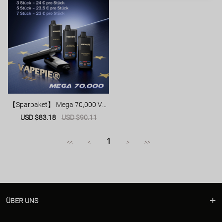
【Sparpaket】 Mega 70,000 Ver
schiedene Pakete mit kostenlose
Sale
USD $83.18
Regular
USD $90.11
m Versand
price
price
1
<<
<
>
>>
ÜBER UNS