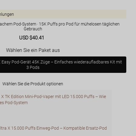
hlungen
fachem Pod-System · 15K Puffs pro Pod für mühelosen täglichen
Gebrauch
Sale
USD $40.41
Regular
price
price
Wählen Sie ein Paket aus
Easy Pod-Gerät 45K Züge – Einfaches wiederaufladbares Kit mit
3 Pods
Wählen Sie die Produkt optionen
a X TK Edition Mini-Pod-Vaper mit LED 15.000 Puffs – Wie
res Pod-System
ltra X 15.000 Puffs Einweg-Pod – Kompatible Ersatz-Pod