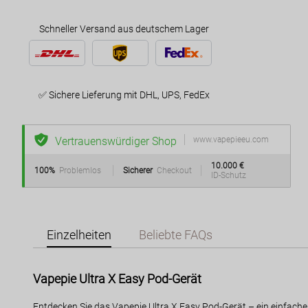
Schneller Versand aus deutschem Lager
✅ Sichere Lieferung mit DHL, UPS, FedEx
Vertrauenswürdiger Shop
www.vapepieeu.com
10.000 €
100%
Problemlos
Sicherer
Checkout
ID-Schutz
Einzelheiten
Beliebte FAQs
Vapepie Ultra X Easy Pod-Gerät
Entdecken Sie das Vapepie Ultra X Easy Pod-Gerät – ein einfach