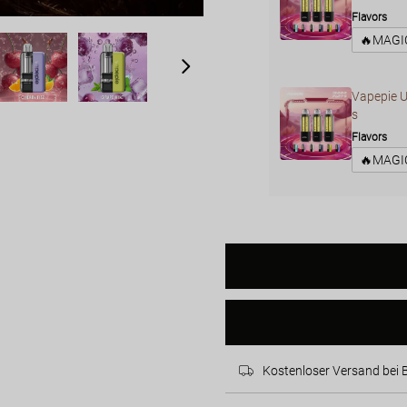
Flavors
Vapepie U
s
Flavors
Kostenloser Versand bei 