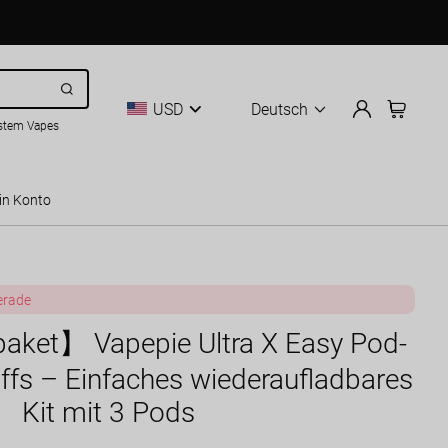
USD
Deutsch
stem Vapes
in Konto
erade
aket】 Vapepie Ultra X Easy Pod-
ffs – Einfaches wiederaufladbares
Kit mit 3 Pods