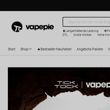
Vapepie EU – Hochwertige Einweg-Va
🔋Langanhaltende Leistung
🍓Fl
DTL
Große Wolken
Hohe Kon
Start
Shop
🔥Bestseller-Neuheiten
Angebots-Pakete
V