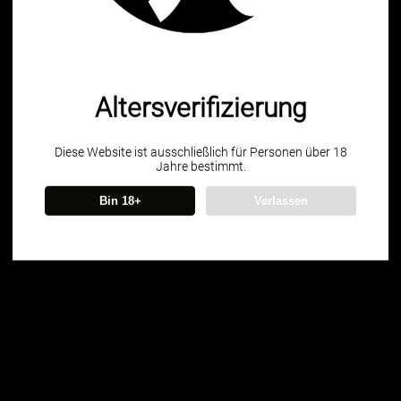
100% Issue-Free
Certified
Verified Business
Certified
Altersverifizierung
Data Protection
Certified
Diese Website ist ausschließlich für Personen über 18
View Details
Jahre bestimmt.
Bin 18+
Verlassen