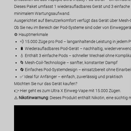
Dieses Paket umfasst 1 wiederaufladbares Gerät und 3 einfache 
minimalem Wartungsaufwand.
Ausgerichtet auf Benutzerkomfort verfügt das Gerät über Mesh-C
Ob Sie neu im Bereich der Pod-Systeme sind oder von Einweggerä
⚙️ Hauptmerkmale
💨 15.000 Züge pro Pod – langanhaltende Leistung in jedem 
🔋 Wiederaufladbares Pod-Gerät – nachhaltig, wiederverwen
💧 Enthält 3 einfache Pods – schneller Wechsel ohne Komplik
🌀 Mesh-Coil-Technologie – sanfter, konstanter Dampf
🔄 Einfaches Pod-Systemdesign – einsatzbereit ohne Einarbei
✅ Ideal für Anfänger – einfach, zuverlässig und praktisch
Möchten Sie nur das Gerät kaufen?
👉 Hier geht es zum Ultra X Einweg-Vape mit 15.000 Zügen.
⚠️
Nikotinwarnung:
Dieses Produkt enthält Nikotin, eine süchti