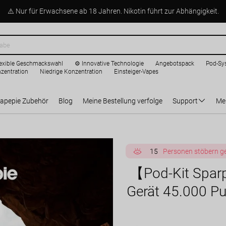
⚠️ Nur für Erwachsene ab 18 Jahren. Nikotin führt zur Abhängigkeit.
pes online kaufen
exible Geschmackswahl
⚙️ Innovative Technologie
Angebotspack
Pod-Sy
zentration
Niedrige Konzentration
Einsteiger-Vapes
apepie Zubehör
Blog
Meine Bestellung verfolge
Support
Me
15
Personen stöbern g
【Pod-Kit Sparp
Gerät 45.000 Pu