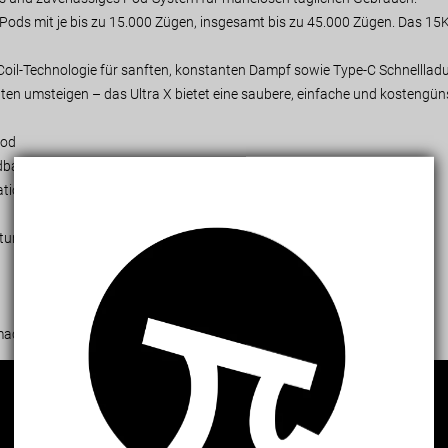
Pods mit je bis zu 15.000 Zügen, insgesamt bis zu 45.000 Zügen. Das 15
oil-Technologie für sanften, konstanten Dampf sowie Type-C Schnelllad
ten umsteigen – das Ultra X bietet eine saubere, einfache und kostengün
Pod
dbar und tragbar
ationen
tungszeit
Vertrauenswürdiger Shop
www.vapepieeu.com
g machende chemische Substanz. Nur für Personen über 18 Jahre.
This store has earned the following certifications.
Certified Secure
Certified