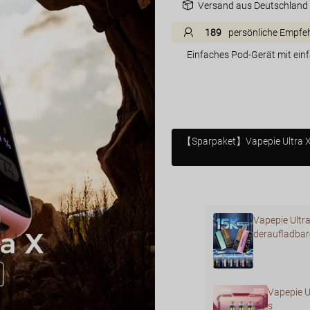
Versand aus Deutschland
189
persönliche Empfe
Einfaches Pod-Gerät mit ein
【Sparpaket】Vapepie Ultra X 
Vapepie Ultr
deraufladba
Vapepie U
s